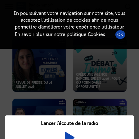
Radio-immo.fr
Premiere webradio d'information immobiliere
En poursuivant votre navigation sur notre site, vous
acceptez l’utilisation de cookies afin de nous
PODCASTS
permettre d’améliorer votre expérience utilisateur.
En savoir plus sur notre politique Cookies
OK
CRÉER UNE AGENCE
IMMOBILIÈRE EN 2026 : FOLIE
REVUE DE PRESSE DU 26
OU FORMIDABLE
JUILLET 2026
OPPORTUNITÉ ?
Lancer l'écoute de la radio
CRISE IMMOBILIÈRE, PRIX EN
BAISSE, NOUVELLES