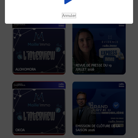
OPPORTUNITÉS… ET SI LE BON
PLAN SE TROUVAIT LÀ OÙ ON
EMISSION SPÉCIALE SIBCA
NE REGARDE PAS ASSEZ ?
2026
Annuler
REVUE DE PRESSE DU 19
ALOHOMORA
JUILLET 2026
EMISSION DE CLÔTURE DE LA
OKOA
SAISON 2026