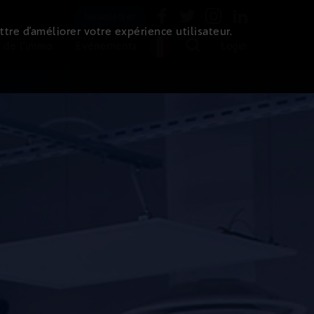
Newsletter
ttre d’améliorer votre expérience utilisateur.
 de l'immo
Evénements
Login