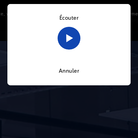
e, vous acceptez l’utilisation de cookies afin de nous perme
Écouter
Le direct
Thématiques
La radio
Le mag
En savoir plus sur notre politique Cookies
OK
Annuler