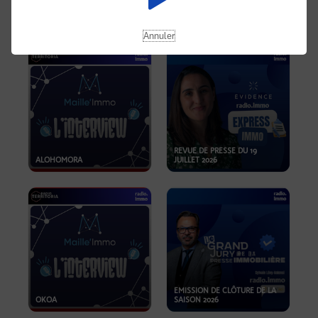
OPPORTUNITÉS… ET SI LE BON
PLAN SE TROUVAIT LÀ OÙ ON
EMISSION SPÉCIALE SIBCA
NE REGARDE PAS ASSEZ ?
2026
Annuler
REVUE DE PRESSE DU 19
ALOHOMORA
JUILLET 2026
EMISSION DE CLÔTURE DE LA
OKOA
SAISON 2026