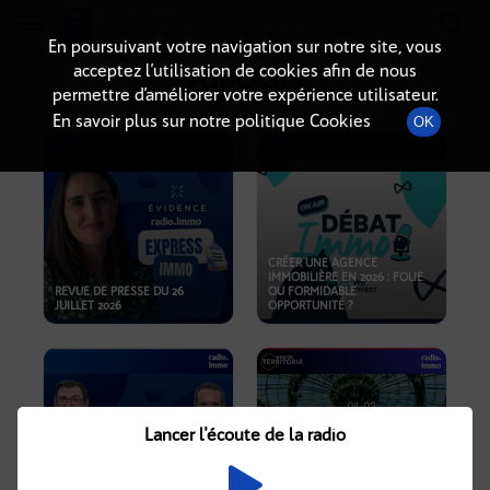
Radio-immo.fr
Premiere webradio d'information immobiliere
En poursuivant votre navigation sur notre site, vous
acceptez l’utilisation de cookies afin de nous
PODCASTS
permettre d’améliorer votre expérience utilisateur.
En savoir plus sur notre politique Cookies
OK
CRÉER UNE AGENCE
IMMOBILIÈRE EN 2026 : FOLIE
REVUE DE PRESSE DU 26
OU FORMIDABLE
JUILLET 2026
OPPORTUNITÉ ?
Lancer l'écoute de la radio
CRISE IMMOBILIÈRE, PRIX EN
BAISSE, NOUVELLES