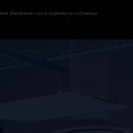
Newsletter
ttre d’améliorer votre expérience utilisateur.
 de l'immo
Evénements
Login