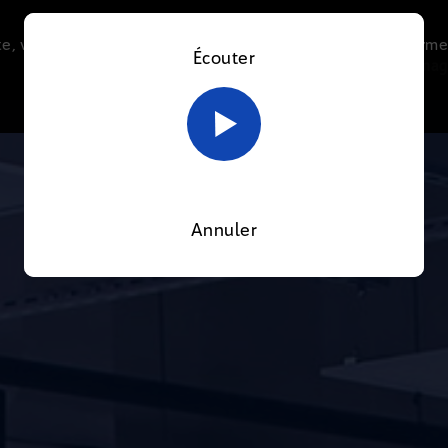
e, vous acceptez l’utilisation de cookies afin de nous perme
Écouter
Le direct
Thématiques
La radio
Le mag
En savoir plus sur notre politique Cookies
OK
Annuler