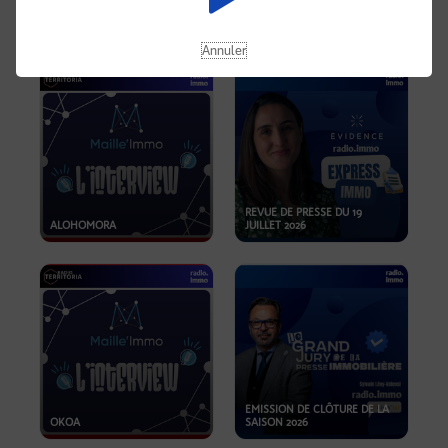
OPPORTUNITÉS… ET SI LE BON
PLAN SE TROUVAIT LÀ OÙ ON
EMISSION SPÉCIALE SIBCA
NE REGARDE PAS ASSEZ ?
2026
Annuler
REVUE DE PRESSE DU 19
ALOHOMORA
JUILLET 2026
EMISSION DE CLÔTURE DE LA
OKOA
SAISON 2026