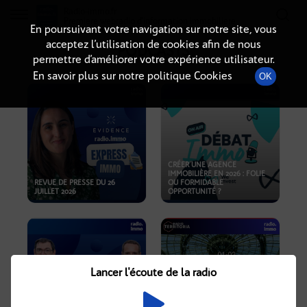
Radio-immo.fr
Premiere webradio d'information immobiliere
En poursuivant votre navigation sur notre site, vous
acceptez l’utilisation de cookies afin de nous
PODCASTS
permettre d’améliorer votre expérience utilisateur.
En savoir plus sur notre politique Cookies
OK
CRÉER UNE AGENCE
IMMOBILIÈRE EN 2026 : FOLIE
REVUE DE PRESSE DU 26
OU FORMIDABLE
JUILLET 2026
OPPORTUNITÉ ?
Lancer l'écoute de la radio
CRISE IMMOBILIÈRE, PRIX EN
BAISSE, NOUVELLES