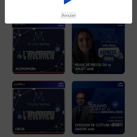
OPPORTUNITÉS… ET SI LE BON
PLAN SE TROUVAIT LÀ OÙ ON
EMISSION SPÉCIALE SIBCA
NE REGARDE PAS ASSEZ ?
2026
Annuler
REVUE DE PRESSE DU 19
ALOHOMORA
JUILLET 2026
EMISSION DE CLÔTURE DE LA
OKOA
SAISON 2026