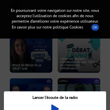
Radio-immo.fr
Premiere webradio d'information immobiliere
En poursuivant votre navigation sur notre site, vous
acceptez l’utilisation de cookies afin de nous
PODCASTS
permettre d’améliorer votre expérience utilisateur.
En savoir plus sur notre politique Cookies
OK
CRÉER UNE AGENCE
IMMOBILIÈRE EN 2026 : FOLIE
REVUE DE PRESSE DU 26
OU FORMIDABLE
JUILLET 2026
OPPORTUNITÉ ?
Lancer l'écoute de la radio
CRISE IMMOBILIÈRE, PRIX EN
BAISSE, NOUVELLES