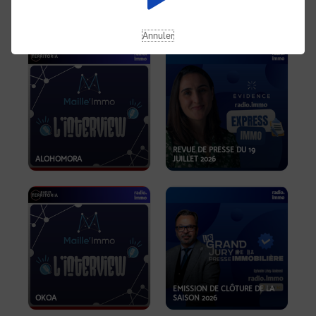
OPPORTUNITÉS… ET SI LE BON
PLAN SE TROUVAIT LÀ OÙ ON
EMISSION SPÉCIALE SIBCA
NE REGARDE PAS ASSEZ ?
2026
Annuler
REVUE DE PRESSE DU 19
ALOHOMORA
JUILLET 2026
EMISSION DE CLÔTURE DE LA
OKOA
SAISON 2026