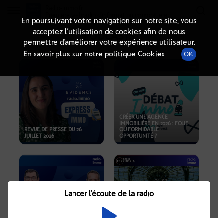
Radio-immo.fr
Premiere webradio d'information immobiliere
En poursuivant votre navigation sur notre site, vous
acceptez l’utilisation de cookies afin de nous
PODCASTS
permettre d’améliorer votre expérience utilisateur.
En savoir plus sur notre politique Cookies
OK
CRÉER UNE AGENCE
IMMOBILIÈRE EN 2026 : FOLIE
REVUE DE PRESSE DU 26
OU FORMIDABLE
JUILLET 2026
OPPORTUNITÉ ?
Lancer l'écoute de la radio
CRISE IMMOBILIÈRE, PRIX EN
BAISSE, NOUVELLES