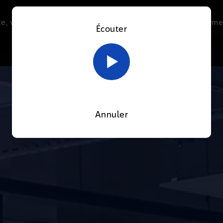
e, vous acceptez l’utilisation de cookies afin de nous perme
Écouter
Le direct
Thématiques
La radio
Le mag
En savoir plus sur notre politique Cookies
OK
Annuler