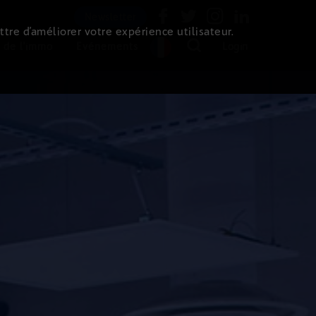
Newsletter
ttre d’améliorer votre expérience utilisateur.
 de l'immo
Evénements
Login