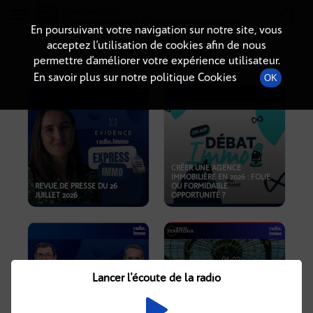
Radio-immo.fr
Premiere webradio d'information immobiliere
En poursuivant votre navigation sur notre site, vous
acceptez l’utilisation de cookies afin de nous
PODCASTS
permettre d’améliorer votre expérience utilisateur.
En savoir plus sur notre politique Cookies
OK
CRÉER UNE AGENCE
IMMOBILIÈRE EN 2026 : FOLIE
REVUE DE PRESSE DU 26
OU FORMIDABLE
JUILLET 2026
OPPORTUNITÉ ?
Lancer l'écoute de la radio
CRISE IMMOBILIÈRE, PRIX EN
BAISSE, NOUVELLES