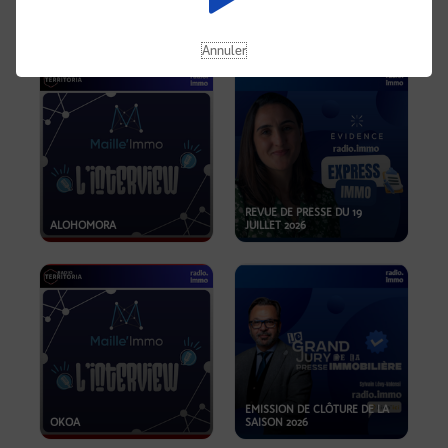
OPPORTUNITÉS… ET SI LE BON
PLAN SE TROUVAIT LÀ OÙ ON
EMISSION SPÉCIALE SIBCA
NE REGARDE PAS ASSEZ ?
2026
Annuler
REVUE DE PRESSE DU 19
ALOHOMORA
JUILLET 2026
EMISSION DE CLÔTURE DE LA
OKOA
SAISON 2026