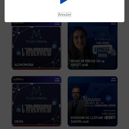
OPPORTUNITÉS… ET SI LE BON
PLAN SE TROUVAIT LÀ OÙ ON
EMISSION SPÉCIALE SIBCA
NE REGARDE PAS ASSEZ ?
2026
Annuler
REVUE DE PRESSE DU 19
ALOHOMORA
JUILLET 2026
EMISSION DE CLÔTURE DE LA
OKOA
SAISON 2026