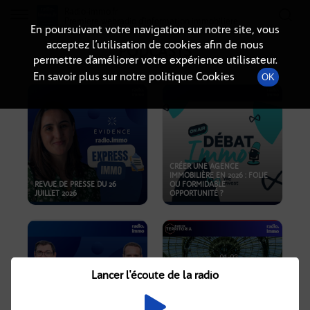
Radio-immo.fr
Premiere webradio d'information immobiliere
En poursuivant votre navigation sur notre site, vous
acceptez l’utilisation de cookies afin de nous
PODCASTS
permettre d’améliorer votre expérience utilisateur.
En savoir plus sur notre politique Cookies
OK
CRÉER UNE AGENCE
IMMOBILIÈRE EN 2026 : FOLIE
REVUE DE PRESSE DU 26
OU FORMIDABLE
JUILLET 2026
OPPORTUNITÉ ?
Lancer l'écoute de la radio
CRISE IMMOBILIÈRE, PRIX EN
BAISSE, NOUVELLES