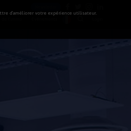
Newsletter
ttre d’améliorer votre expérience utilisateur.
 de l'immo
Evénements
Login