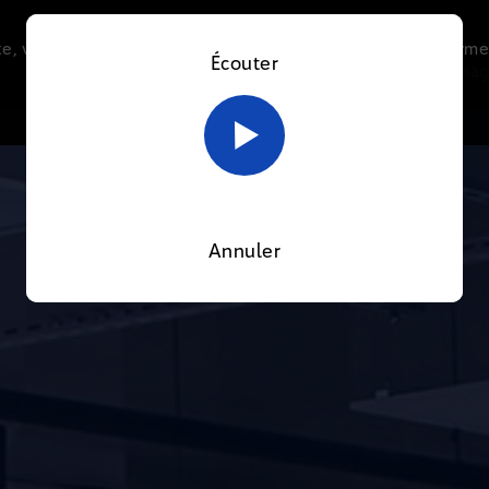
e, vous acceptez l’utilisation de cookies afin de nous perme
Écouter
Le direct
Thématiques
La radio
Le mag
En savoir plus sur notre politique Cookies
OK
Annuler