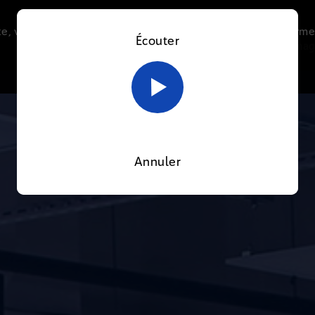
e, vous acceptez l’utilisation de cookies afin de nous perme
Écouter
Le direct
Thématiques
La radio
Le mag
En savoir plus sur notre politique Cookies
OK
Annuler