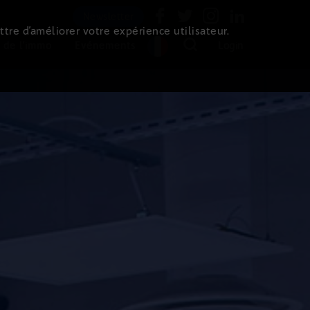
Newsletter
ttre d’améliorer votre expérience utilisateur.
 de l'immo
Evénements
Login