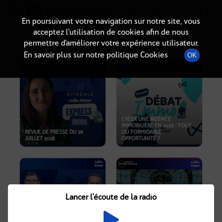
Radio-immo.fr
Premiere webradio d'information immobiliere
En poursuivant votre navigation sur notre site, vous
acceptez l’utilisation de cookies afin de nous
PODCASTS
permettre d’améliorer votre expérience utilisateur.
En savoir plus sur notre politique Cookies
OK
CRÉER UNE AGENCE
IMMOBILIÈRE EN 2026 : FOLIE
REVUE DE PRESSE DU 26
OU FORMIDABLE
JUILLET 2026
OPPORTUNITÉ ?
Lancer l'écoute de la radio
CRISE IMMOBILIÈRE, PRIX EN
BAISSE, NOUVELLES