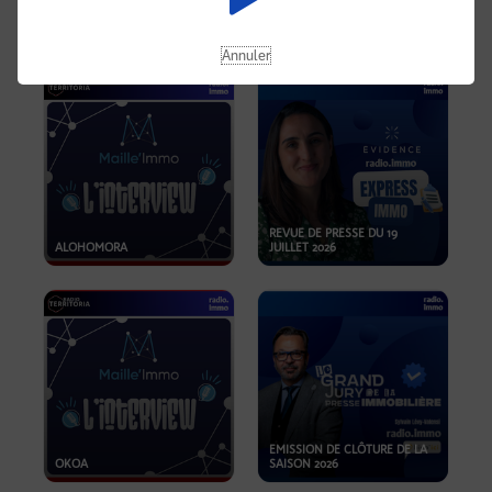
OPPORTUNITÉS… ET SI LE BON
PLAN SE TROUVAIT LÀ OÙ ON
EMISSION SPÉCIALE SIBCA
NE REGARDE PAS ASSEZ ?
2026
Annuler
REVUE DE PRESSE DU 19
ALOHOMORA
JUILLET 2026
EMISSION DE CLÔTURE DE LA
OKOA
SAISON 2026