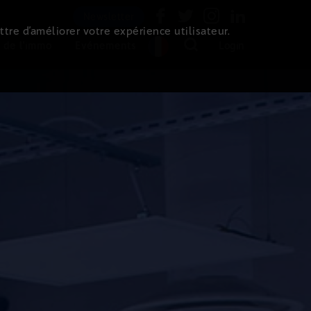
Newsletter
ttre d’améliorer votre expérience utilisateur.
 de l'immo
Evénements
Login