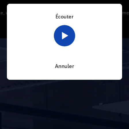
e, vous acceptez l’utilisation de cookies afin de nous perme
Écouter
Le direct
Thématiques
La radio
Le mag
En savoir plus sur notre politique Cookies
OK
Annuler