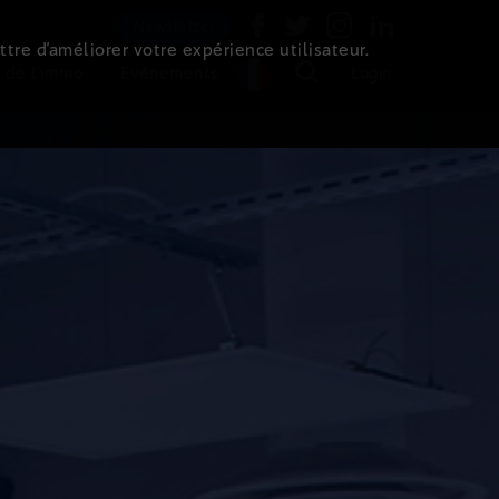
Newsletter
ttre d’améliorer votre expérience utilisateur.
 de l'immo
Evénements
Login