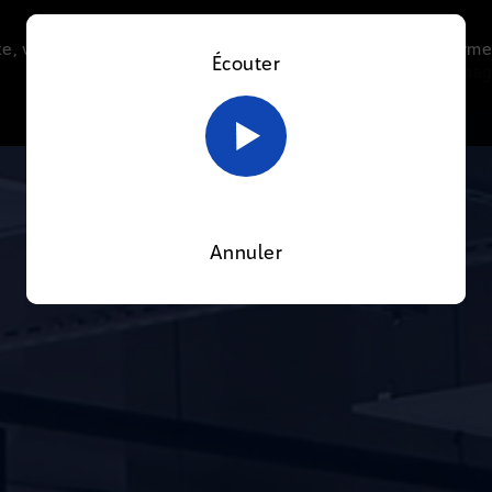
e, vous acceptez l’utilisation de cookies afin de nous perme
Écouter
Le direct
Thématiques
La radio
Le mag
En savoir plus sur notre politique Cookies
OK
Annuler