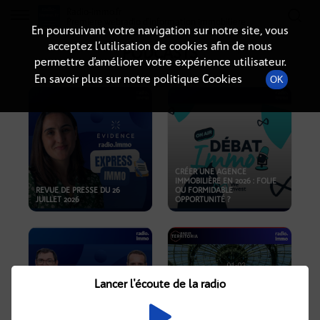
Radio-immo.fr
Premiere webradio d'information immobiliere
En poursuivant votre navigation sur notre site, vous
acceptez l’utilisation de cookies afin de nous
PODCASTS
permettre d’améliorer votre expérience utilisateur.
En savoir plus sur notre politique Cookies
OK
CRÉER UNE AGENCE
IMMOBILIÈRE EN 2026 : FOLIE
REVUE DE PRESSE DU 26
OU FORMIDABLE
JUILLET 2026
OPPORTUNITÉ ?
Lancer l'écoute de la radio
CRISE IMMOBILIÈRE, PRIX EN
BAISSE, NOUVELLES