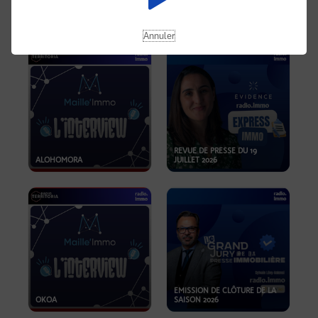
OPPORTUNITÉS… ET SI LE BON
PLAN SE TROUVAIT LÀ OÙ ON
EMISSION SPÉCIALE SIBCA
NE REGARDE PAS ASSEZ ?
2026
Annuler
REVUE DE PRESSE DU 19
ALOHOMORA
JUILLET 2026
EMISSION DE CLÔTURE DE LA
OKOA
SAISON 2026