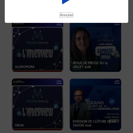
OPPORTUNITÉS… ET SI LE BON
PLAN SE TROUVAIT LÀ OÙ ON
EMISSION SPÉCIALE SIBCA
NE REGARDE PAS ASSEZ ?
2026
Annuler
REVUE DE PRESSE DU 19
ALOHOMORA
JUILLET 2026
EMISSION DE CLÔTURE DE LA
OKOA
SAISON 2026