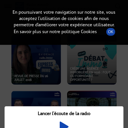
Radio-immo.fr
Premiere webradio d'information immobiliere
En poursuivant votre navigation sur notre site, vous
acceptez l’utilisation de cookies afin de nous
PODCASTS
permettre d’améliorer votre expérience utilisateur.
En savoir plus sur notre politique Cookies
OK
CRÉER UNE AGENCE
IMMOBILIÈRE EN 2026 : FOLIE
REVUE DE PRESSE DU 26
OU FORMIDABLE
JUILLET 2026
OPPORTUNITÉ ?
Lancer l'écoute de la radio
CRISE IMMOBILIÈRE, PRIX EN
BAISSE, NOUVELLES