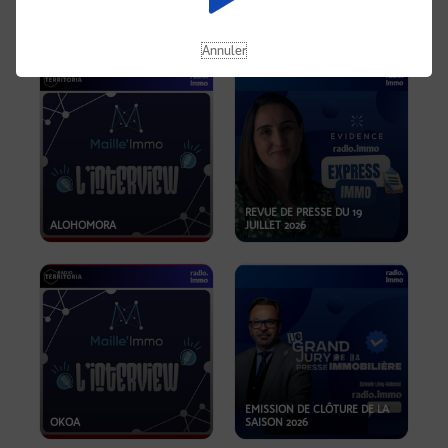
OPPORTUNITÉS… ET SI LE BON
PLAN SE TROUVAIT LÀ OÙ ON
EMISSION SPÉCIALE SIBCA
NE REGARDE PAS ASSEZ ?
2026
Annuler
REVUE DE PRESSE DU 19
ALOHOMORA
JUILLET 2026
EMISSION DE CLÔTURE DE LA
OKOA
SAISON 2026