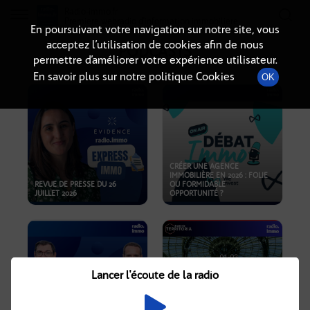
Radio-immo.fr
Premiere webradio d'information immobiliere
En poursuivant votre navigation sur notre site, vous
acceptez l’utilisation de cookies afin de nous
PODCASTS
permettre d’améliorer votre expérience utilisateur.
En savoir plus sur notre politique Cookies
OK
CRÉER UNE AGENCE
IMMOBILIÈRE EN 2026 : FOLIE
REVUE DE PRESSE DU 26
OU FORMIDABLE
JUILLET 2026
OPPORTUNITÉ ?
Lancer l'écoute de la radio
CRISE IMMOBILIÈRE, PRIX EN
BAISSE, NOUVELLES