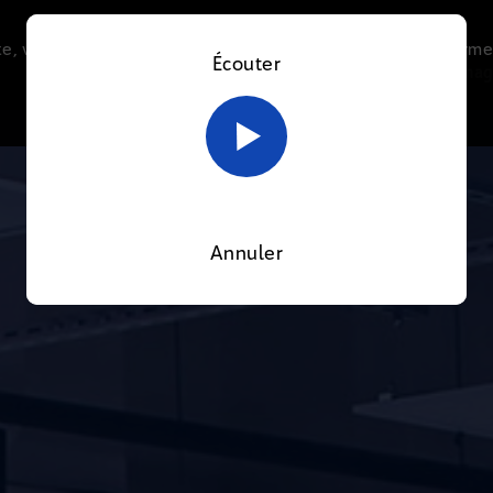
e, vous acceptez l’utilisation de cookies afin de nous perme
Écouter
Le direct
Thématiques
La radio
Le mag
En savoir plus sur notre politique Cookies
OK
Annuler