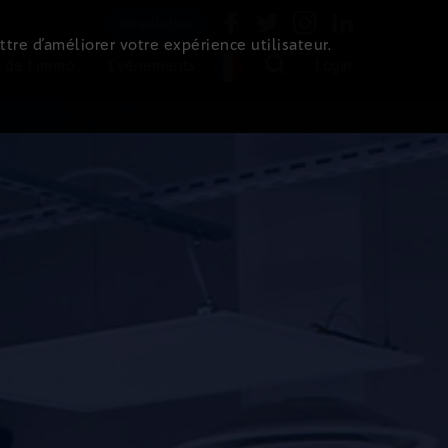
Newsletter
ttre d’améliorer votre expérience utilisateur.
 de l'immo
Evénements
Login