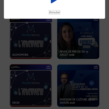
OPPORTUNITÉS… ET SI LE BON
PLAN SE TROUVAIT LÀ OÙ ON
EMISSION SPÉCIALE SIBCA
NE REGARDE PAS ASSEZ ?
2026
Annuler
REVUE DE PRESSE DU 19
ALOHOMORA
JUILLET 2026
EMISSION DE CLÔTURE DE LA
OKOA
SAISON 2026