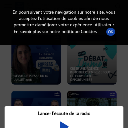
Radio-immo.fr
Premiere webradio d'information immobiliere
En poursuivant votre navigation sur notre site, vous
acceptez l’utilisation de cookies afin de nous
PODCASTS
permettre d’améliorer votre expérience utilisateur.
En savoir plus sur notre politique Cookies
OK
CRÉER UNE AGENCE
IMMOBILIÈRE EN 2026 : FOLIE
REVUE DE PRESSE DU 26
OU FORMIDABLE
JUILLET 2026
OPPORTUNITÉ ?
Lancer l'écoute de la radio
CRISE IMMOBILIÈRE, PRIX EN
BAISSE, NOUVELLES