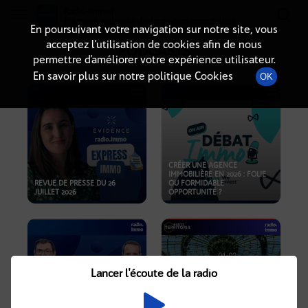
Radio-immo.fr
Premiere webradio d'information immobiliere
En poursuivant votre navigation sur notre site, vous
acceptez l’utilisation de cookies afin de nous
PODCASTS
permettre d’améliorer votre expérience utilisateur.
En savoir plus sur notre politique Cookies
OK
CRÉER UNE AGENCE
IMMOBILIÈRE EN 2026 : FOLIE
REVUE DE PRESSE DU 26
OU FORMIDABLE
JUILLET 2026
OPPORTUNITÉ ?
Lancer l'écoute de la radio
CRISE IMMOBILIÈRE, PRIX EN
BAISSE, NOUVELLES