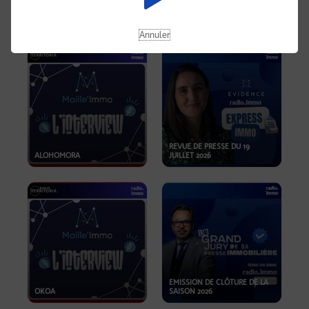
OPPORTUNITÉS… ET SI LE BON
PLAN SE TROUVAIT LÀ OÙ ON
EMISSION SPÉCIALE SIBCA
NE REGARDE PAS ASSEZ ?
2026
Annuler
REVUE DE PRESSE DU 19
ALOHOMORA
JUILLET 2026
EMISSION DE CLÔTURE DE LA
OKOA
SAISON 2026