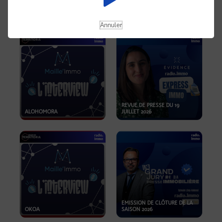
OPPORTUNITÉS… ET SI LE BON
PLAN SE TROUVAIT LÀ OÙ ON
EMISSION SPÉCIALE SIBCA
NE REGARDE PAS ASSEZ ?
2026
Annuler
REVUE DE PRESSE DU 19
ALOHOMORA
JUILLET 2026
EMISSION DE CLÔTURE DE LA
OKOA
SAISON 2026