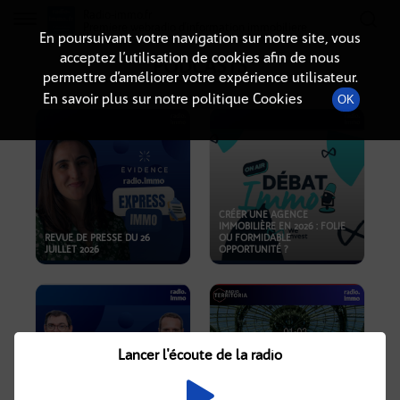
Radio-immo.fr
Premiere webradio d'information immobiliere
En poursuivant votre navigation sur notre site, vous
acceptez l’utilisation de cookies afin de nous
PODCASTS
permettre d’améliorer votre expérience utilisateur.
En savoir plus sur notre politique Cookies
OK
CRÉER UNE AGENCE
IMMOBILIÈRE EN 2026 : FOLIE
REVUE DE PRESSE DU 26
OU FORMIDABLE
JUILLET 2026
OPPORTUNITÉ ?
Lancer l'écoute de la radio
CRISE IMMOBILIÈRE, PRIX EN
BAISSE, NOUVELLES