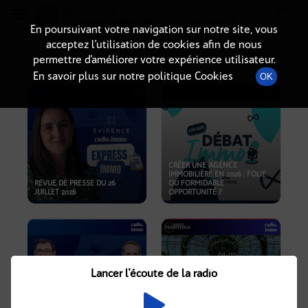
Radio-immo.fr
Premiere webradio d'information immobiliere
En poursuivant votre navigation sur notre site, vous
acceptez l’utilisation de cookies afin de nous
PODCASTS
permettre d’améliorer votre expérience utilisateur.
En savoir plus sur notre politique Cookies
OK
CRÉER UNE AGENCE
IMMOBILIÈRE EN 2026 : FOLIE
REVUE DE PRESSE DU 26
OU FORMIDABLE
JUILLET 2026
OPPORTUNITÉ ?
Lancer l'écoute de la radio
CRISE IMMOBILIÈRE, PRIX EN
BAISSE, NOUVELLES