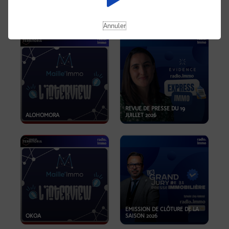
OPPORTUNITÉS… ET SI LE BON
PLAN SE TROUVAIT LÀ OÙ ON
EMISSION SPÉCIALE SIBCA
NE REGARDE PAS ASSEZ ?
2026
Annuler
REVUE DE PRESSE DU 19
ALOHOMORA
JUILLET 2026
EMISSION DE CLÔTURE DE LA
OKOA
SAISON 2026