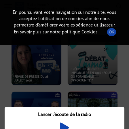
Radio-immo.fr
Premiere webradio d'information immobiliere
En poursuivant votre navigation sur notre site, vous
acceptez l’utilisation de cookies afin de nous
PODCASTS
permettre d’améliorer votre expérience utilisateur.
En savoir plus sur notre politique Cookies
OK
CRÉER UNE AGENCE
IMMOBILIÈRE EN 2026 : FOLIE
REVUE DE PRESSE DU 26
OU FORMIDABLE
JUILLET 2026
OPPORTUNITÉ ?
Lancer l'écoute de la radio
CRISE IMMOBILIÈRE, PRIX EN
BAISSE, NOUVELLES