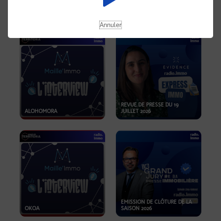
OPPORTUNITÉS… ET SI LE BON
PLAN SE TROUVAIT LÀ OÙ ON
EMISSION SPÉCIALE SIBCA
NE REGARDE PAS ASSEZ ?
2026
Annuler
REVUE DE PRESSE DU 19
ALOHOMORA
JUILLET 2026
EMISSION DE CLÔTURE DE LA
OKOA
SAISON 2026