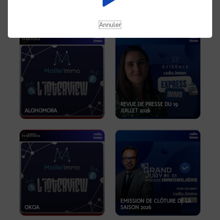
OPPORTUNITÉS… ET SI LE BON
PLAN SE TROUVAIT LÀ OÙ ON
EMISSION SPÉCIALE SIBCA
NE REGARDE PAS ASSEZ ?
2026
Annuler
REVUE DE PRESSE DU 19
ALOHOMORA
JUILLET 2026
EMISSION DE CLÔTURE DE LA
OKOA
SAISON 2026