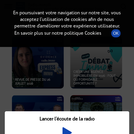
Radio-immo.fr
Premiere webradio d'information immobiliere
En poursuivant votre navigation sur notre site, vous
acceptez l’utilisation de cookies afin de nous
PODCASTS
permettre d’améliorer votre expérience utilisateur.
En savoir plus sur notre politique Cookies
OK
CRÉER UNE AGENCE
IMMOBILIÈRE EN 2026 : FOLIE
REVUE DE PRESSE DU 26
OU FORMIDABLE
JUILLET 2026
OPPORTUNITÉ ?
Lancer l'écoute de la radio
CRISE IMMOBILIÈRE, PRIX EN
BAISSE, NOUVELLES