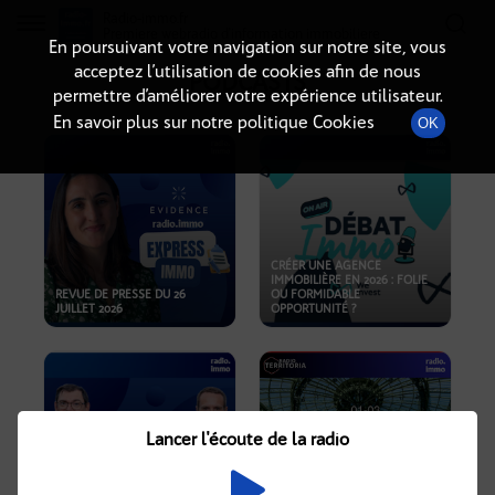
Radio-immo.fr
Premiere webradio d'information immobiliere
En poursuivant votre navigation sur notre site, vous
acceptez l’utilisation de cookies afin de nous
PODCASTS
permettre d’améliorer votre expérience utilisateur.
En savoir plus sur notre politique Cookies
OK
CRÉER UNE AGENCE
IMMOBILIÈRE EN 2026 : FOLIE
REVUE DE PRESSE DU 26
OU FORMIDABLE
JUILLET 2026
OPPORTUNITÉ ?
Lancer l'écoute de la radio
CRISE IMMOBILIÈRE, PRIX EN
BAISSE, NOUVELLES