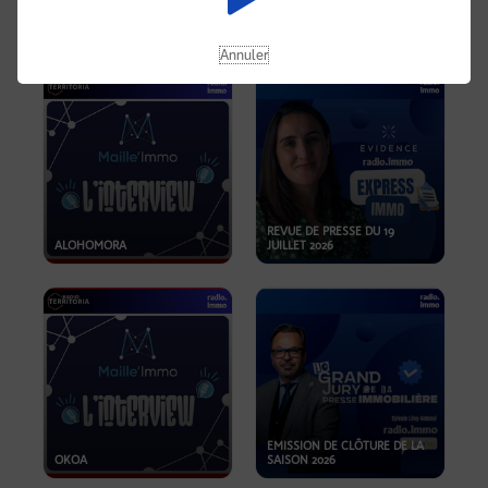
OPPORTUNITÉS… ET SI LE BON
PLAN SE TROUVAIT LÀ OÙ ON
EMISSION SPÉCIALE SIBCA
NE REGARDE PAS ASSEZ ?
2026
Annuler
REVUE DE PRESSE DU 19
ALOHOMORA
JUILLET 2026
EMISSION DE CLÔTURE DE LA
OKOA
SAISON 2026