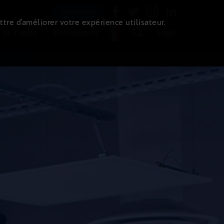
Newsletter
ttre d’améliorer votre expérience utilisateur.
 de l'immo
Evénements
Login