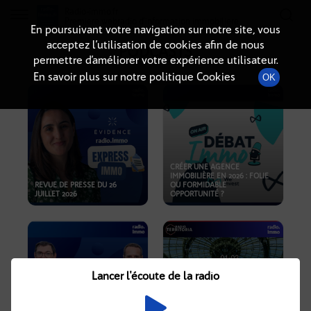
Radio-immo.fr
Premiere webradio d'information immobiliere
En poursuivant votre navigation sur notre site, vous
acceptez l’utilisation de cookies afin de nous
PODCASTS
permettre d’améliorer votre expérience utilisateur.
En savoir plus sur notre politique Cookies
OK
CRÉER UNE AGENCE
IMMOBILIÈRE EN 2026 : FOLIE
REVUE DE PRESSE DU 26
OU FORMIDABLE
JUILLET 2026
OPPORTUNITÉ ?
Lancer l'écoute de la radio
CRISE IMMOBILIÈRE, PRIX EN
BAISSE, NOUVELLES