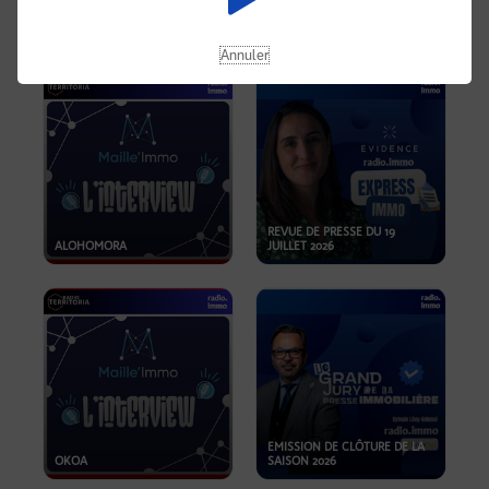
OPPORTUNITÉS… ET SI LE BON
PLAN SE TROUVAIT LÀ OÙ ON
EMISSION SPÉCIALE SIBCA
NE REGARDE PAS ASSEZ ?
2026
Annuler
REVUE DE PRESSE DU 19
ALOHOMORA
JUILLET 2026
EMISSION DE CLÔTURE DE LA
OKOA
SAISON 2026