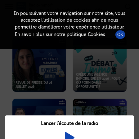
Radio-immo.fr
Premiere webradio d'information immobiliere
En poursuivant votre navigation sur notre site, vous
acceptez l’utilisation de cookies afin de nous
PODCASTS
permettre d’améliorer votre expérience utilisateur.
En savoir plus sur notre politique Cookies
OK
CRÉER UNE AGENCE
IMMOBILIÈRE EN 2026 : FOLIE
REVUE DE PRESSE DU 26
OU FORMIDABLE
JUILLET 2026
OPPORTUNITÉ ?
Lancer l'écoute de la radio
CRISE IMMOBILIÈRE, PRIX EN
BAISSE, NOUVELLES