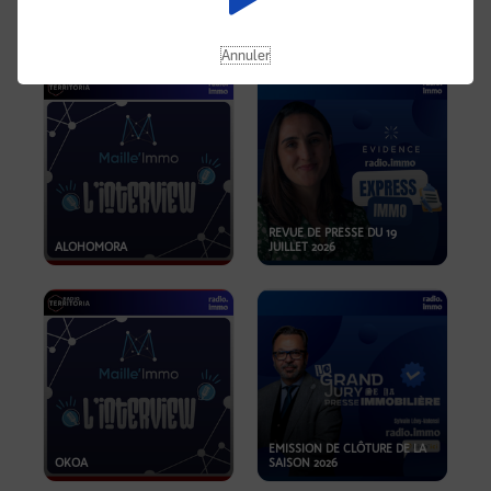
OPPORTUNITÉS… ET SI LE BON
PLAN SE TROUVAIT LÀ OÙ ON
EMISSION SPÉCIALE SIBCA
NE REGARDE PAS ASSEZ ?
2026
Annuler
REVUE DE PRESSE DU 19
ALOHOMORA
JUILLET 2026
EMISSION DE CLÔTURE DE LA
OKOA
SAISON 2026