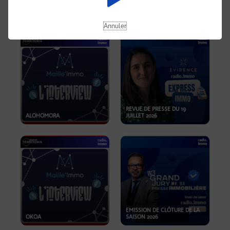
OPPORTUNITÉS… ET SI LE BON
PLAN SE TROUVAIT LÀ OÙ ON
EMISSION SPÉCIALE SIBCA
NE REGARDE PAS ASSEZ ?
2026
Annuler
REVUE DE PRESSE DU 19
ALOHOMORA
JUILLET 2026
EMISSION DE CLÔTURE DE LA
OKOA
SAISON 2026