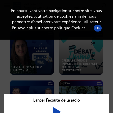
Radio-immo.fr
Premiere webradio d'information immobiliere
En poursuivant votre navigation sur notre site, vous
acceptez l’utilisation de cookies afin de nous
PODCASTS
permettre d’améliorer votre expérience utilisateur.
En savoir plus sur notre politique Cookies
OK
CRÉER UNE AGENCE
IMMOBILIÈRE EN 2026 : FOLIE
REVUE DE PRESSE DU 26
OU FORMIDABLE
JUILLET 2026
OPPORTUNITÉ ?
Lancer l'écoute de la radio
CRISE IMMOBILIÈRE, PRIX EN
BAISSE, NOUVELLES