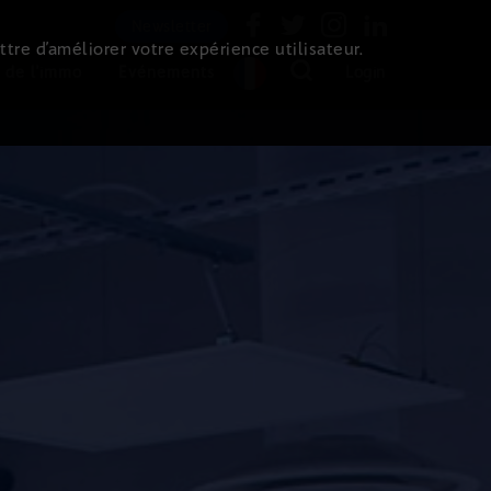
Newsletter
ttre d’améliorer votre expérience utilisateur.
 de l'immo
Evénements
Login