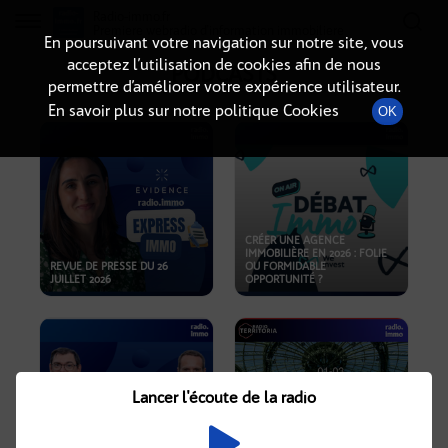
Radio-immo.fr
Premiere webradio d'information immobiliere
En poursuivant votre navigation sur notre site, vous
acceptez l’utilisation de cookies afin de nous
PODCASTS
permettre d’améliorer votre expérience utilisateur.
En savoir plus sur notre politique Cookies
OK
CRÉER UNE AGENCE
IMMOBILIÈRE EN 2026 : FOLIE
REVUE DE PRESSE DU 26
OU FORMIDABLE
JUILLET 2026
OPPORTUNITÉ ?
Lancer l'écoute de la radio
CRISE IMMOBILIÈRE, PRIX EN
BAISSE, NOUVELLES