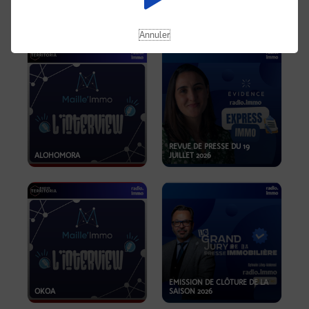
OPPORTUNITÉS… ET SI LE BON
PLAN SE TROUVAIT LÀ OÙ ON
EMISSION SPÉCIALE SIBCA
NE REGARDE PAS ASSEZ ?
2026
Annuler
REVUE DE PRESSE DU 19
ALOHOMORA
JUILLET 2026
EMISSION DE CLÔTURE DE LA
OKOA
SAISON 2026