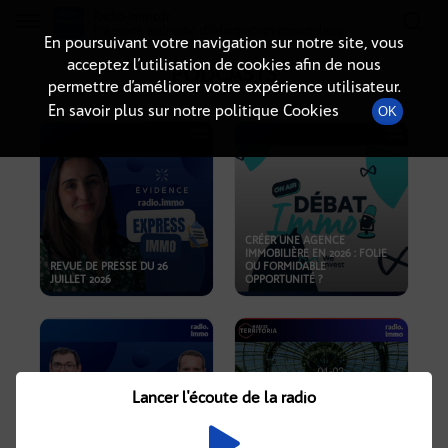
Radio-immo.fr
Premiere webradio d'information immobiliere
En poursuivant votre navigation sur notre site, vous
acceptez l’utilisation de cookies afin de nous
PODCASTS
permettre d’améliorer votre expérience utilisateur.
En savoir plus sur notre politique Cookies
OK
CRÉER UNE AGENCE
IMMOBILIÈRE EN 2026 : FOLIE
REVUE DE PRESSE DU 26
OU FORMIDABLE
JUILLET 2026
OPPORTUNITÉ ?
Lancer l'écoute de la radio
CRISE IMMOBILIÈRE, PRIX EN
BAISSE, NOUVELLES