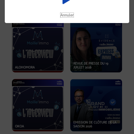
OPPORTUNITÉS… ET SI LE BON
PLAN SE TROUVAIT LÀ OÙ ON
EMISSION SPÉCIALE SIBCA
NE REGARDE PAS ASSEZ ?
2026
Annuler
REVUE DE PRESSE DU 19
ALOHOMORA
JUILLET 2026
EMISSION DE CLÔTURE DE LA
OKOA
SAISON 2026