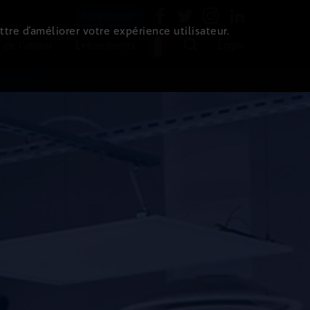
Newsletter
ttre d’améliorer votre expérience utilisateur.
 de l'immo
Evénements
Login