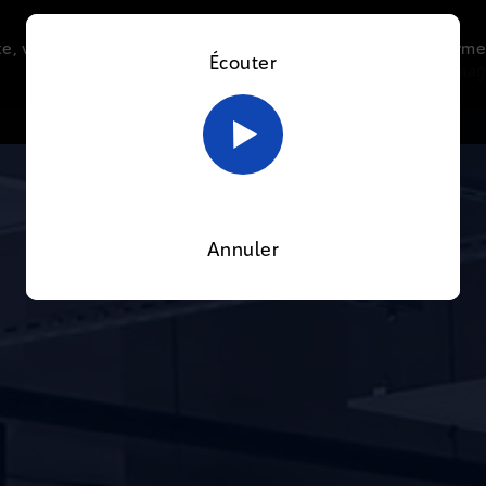
e, vous acceptez l’utilisation de cookies afin de nous perme
Écouter
Le direct
Thématiques
La radio
Le mag
En savoir plus sur notre politique Cookies
OK
Annuler