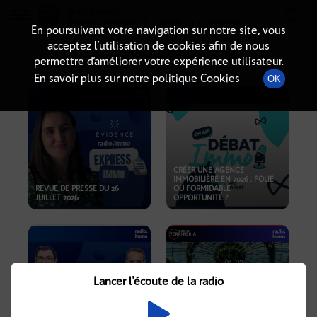
Radio-immo.fr
Premiere webradio d'information immobiliere
En poursuivant votre navigation sur notre site, vous
acceptez l’utilisation de cookies afin de nous
PODCASTS
permettre d’améliorer votre expérience utilisateur.
En savoir plus sur notre politique Cookies
OK
CRÉER UNE AGENCE
IMMOBILIÈRE EN 2026 : FOLIE
REVUE DE PRESSE DU 26
OU FORMIDABLE
JUILLET 2026
OPPORTUNITÉ ?
Lancer l'écoute de la radio
CRISE IMMOBILIÈRE, PRIX EN
BAISSE, NOUVELLES