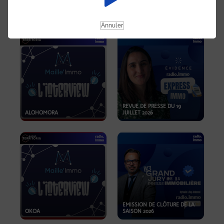
OPPORTUNITÉS… ET SI LE BON
PLAN SE TROUVAIT LÀ OÙ ON
EMISSION SPÉCIALE SIBCA
NE REGARDE PAS ASSEZ ?
2026
Annuler
REVUE DE PRESSE DU 19
ALOHOMORA
JUILLET 2026
EMISSION DE CLÔTURE DE LA
OKOA
SAISON 2026