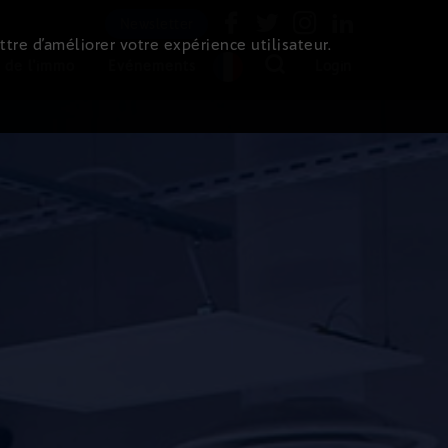
Newsletter
ttre d’améliorer votre expérience utilisateur.
 de l'immo
Evénements
Login