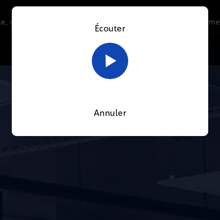
e, vous acceptez l’utilisation de cookies afin de nous perme
Écouter
Le direct
Thématiques
La radio
Le mag
En savoir plus sur notre politique Cookies
OK
Annuler