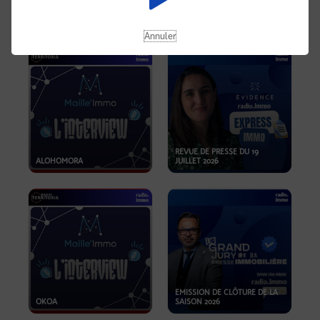
OPPORTUNITÉS… ET SI LE BON
PLAN SE TROUVAIT LÀ OÙ ON
EMISSION SPÉCIALE SIBCA
NE REGARDE PAS ASSEZ ?
2026
Annuler
REVUE DE PRESSE DU 19
ALOHOMORA
JUILLET 2026
EMISSION DE CLÔTURE DE LA
OKOA
SAISON 2026