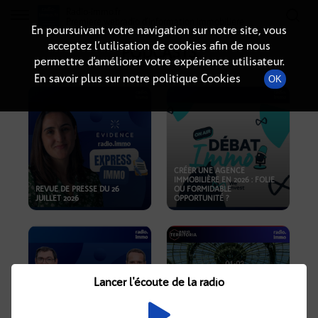
Radio-immo.fr
Premiere webradio d'information immobiliere
En poursuivant votre navigation sur notre site, vous
acceptez l’utilisation de cookies afin de nous
PODCASTS
permettre d’améliorer votre expérience utilisateur.
En savoir plus sur notre politique Cookies
OK
CRÉER UNE AGENCE
IMMOBILIÈRE EN 2026 : FOLIE
REVUE DE PRESSE DU 26
OU FORMIDABLE
JUILLET 2026
OPPORTUNITÉ ?
Lancer l'écoute de la radio
CRISE IMMOBILIÈRE, PRIX EN
BAISSE, NOUVELLES