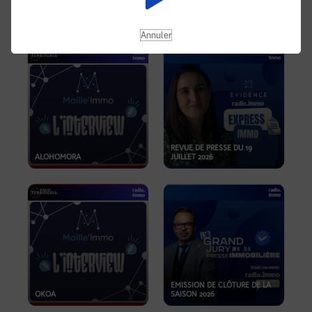
OPPORTUNITÉS… ET SI LE BON
PLAN SE TROUVAIT LÀ OÙ ON
EMISSION SPÉCIALE SIBCA
NE REGARDE PAS ASSEZ ?
2026
Annuler
REVUE DE PRESSE DU 19
ALOHOMORA
JUILLET 2026
EMISSION DE CLÔTURE DE LA
OKOA
SAISON 2026