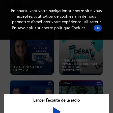
Radio-immo.fr
Premiere webradio d'information immobiliere
En poursuivant votre navigation sur notre site, vous
acceptez l’utilisation de cookies afin de nous
PODCASTS
permettre d’améliorer votre expérience utilisateur.
En savoir plus sur notre politique Cookies
OK
CRÉER UNE AGENCE
IMMOBILIÈRE EN 2026 : FOLIE
REVUE DE PRESSE DU 26
OU FORMIDABLE
JUILLET 2026
OPPORTUNITÉ ?
Lancer l'écoute de la radio
CRISE IMMOBILIÈRE, PRIX EN
BAISSE, NOUVELLES