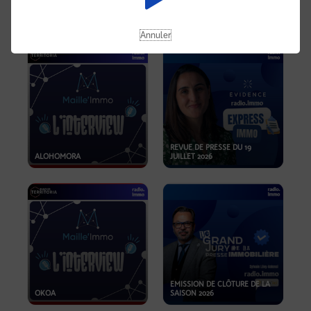
OPPORTUNITÉS… ET SI LE BON
PLAN SE TROUVAIT LÀ OÙ ON
EMISSION SPÉCIALE SIBCA
NE REGARDE PAS ASSEZ ?
2026
Annuler
REVUE DE PRESSE DU 19
ALOHOMORA
JUILLET 2026
EMISSION DE CLÔTURE DE LA
OKOA
SAISON 2026