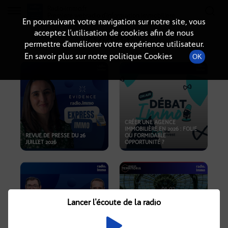
Radio-immo.fr
Premiere webradio d'information immobiliere
En poursuivant votre navigation sur notre site, vous
acceptez l’utilisation de cookies afin de nous
PODCASTS
permettre d’améliorer votre expérience utilisateur.
En savoir plus sur notre politique Cookies
OK
CRÉER UNE AGENCE
IMMOBILIÈRE EN 2026 : FOLIE
REVUE DE PRESSE DU 26
OU FORMIDABLE
JUILLET 2026
OPPORTUNITÉ ?
Lancer l'écoute de la radio
CRISE IMMOBILIÈRE, PRIX EN
BAISSE, NOUVELLES