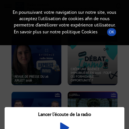
Radio-immo.fr
Premiere webradio d'information immobiliere
En poursuivant votre navigation sur notre site, vous
acceptez l’utilisation de cookies afin de nous
PODCASTS
permettre d’améliorer votre expérience utilisateur.
En savoir plus sur notre politique Cookies
OK
CRÉER UNE AGENCE
IMMOBILIÈRE EN 2026 : FOLIE
REVUE DE PRESSE DU 26
OU FORMIDABLE
JUILLET 2026
OPPORTUNITÉ ?
Lancer l'écoute de la radio
CRISE IMMOBILIÈRE, PRIX EN
BAISSE, NOUVELLES