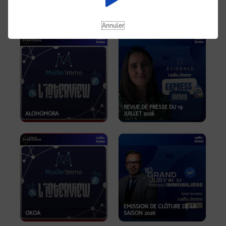
OPPORTUNITÉS… ET SI LE BON
PLAN SE TROUVAIT LÀ OÙ ON
EMISSION SPÉCIALE SIBCA
NE REGARDE PAS ASSEZ ?
2026
Annuler
REVUE DE PRESSE DU 19
ALOHOMORA
JUILLET 2026
EMISSION DE CLÔTURE DE LA
OKOA
SAISON 2026