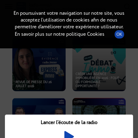
Radio-immo.fr
Premiere webradio d'information immobiliere
En poursuivant votre navigation sur notre site, vous
acceptez l’utilisation de cookies afin de nous
PODCASTS
permettre d’améliorer votre expérience utilisateur.
En savoir plus sur notre politique Cookies
OK
CRÉER UNE AGENCE
IMMOBILIÈRE EN 2026 : FOLIE
REVUE DE PRESSE DU 26
OU FORMIDABLE
JUILLET 2026
OPPORTUNITÉ ?
Lancer l'écoute de la radio
CRISE IMMOBILIÈRE, PRIX EN
BAISSE, NOUVELLES