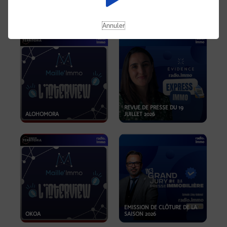
OPPORTUNITÉS… ET SI LE BON
PLAN SE TROUVAIT LÀ OÙ ON
EMISSION SPÉCIALE SIBCA
NE REGARDE PAS ASSEZ ?
2026
Annuler
REVUE DE PRESSE DU 19
ALOHOMORA
JUILLET 2026
EMISSION DE CLÔTURE DE LA
OKOA
SAISON 2026