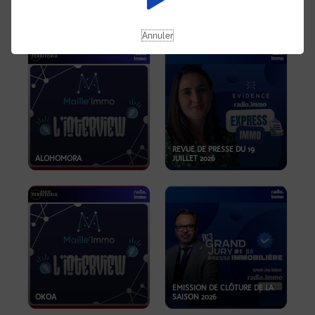
OPPORTUNITÉS… ET SI LE BON
PLAN SE TROUVAIT LÀ OÙ ON
EMISSION SPÉCIALE SIBCA
NE REGARDE PAS ASSEZ ?
2026
Annuler
REVUE DE PRESSE DU 19
ALOHOMORA
JUILLET 2026
EMISSION DE CLÔTURE DE LA
OKOA
SAISON 2026