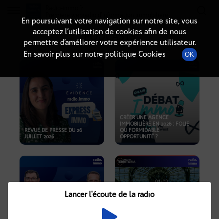
Radio-immo.fr
Premiere webradio d'information immobiliere
En poursuivant votre navigation sur notre site, vous
acceptez l’utilisation de cookies afin de nous
PODCASTS
permettre d’améliorer votre expérience utilisateur.
En savoir plus sur notre politique Cookies
OK
CRÉER UNE AGENCE
IMMOBILIÈRE EN 2026 : FOLIE
REVUE DE PRESSE DU 26
OU FORMIDABLE
JUILLET 2026
OPPORTUNITÉ ?
Lancer l'écoute de la radio
CRISE IMMOBILIÈRE, PRIX EN
BAISSE, NOUVELLES