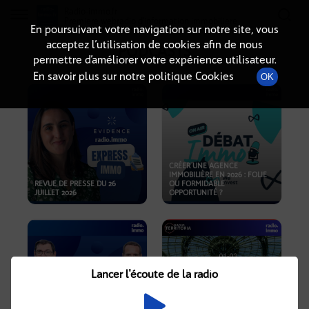
Radio-immo.fr
Premiere webradio d'information immobiliere
En poursuivant votre navigation sur notre site, vous
acceptez l’utilisation de cookies afin de nous
PODCASTS
permettre d’améliorer votre expérience utilisateur.
En savoir plus sur notre politique Cookies
OK
CRÉER UNE AGENCE
IMMOBILIÈRE EN 2026 : FOLIE
REVUE DE PRESSE DU 26
OU FORMIDABLE
JUILLET 2026
OPPORTUNITÉ ?
Lancer l'écoute de la radio
CRISE IMMOBILIÈRE, PRIX EN
BAISSE, NOUVELLES