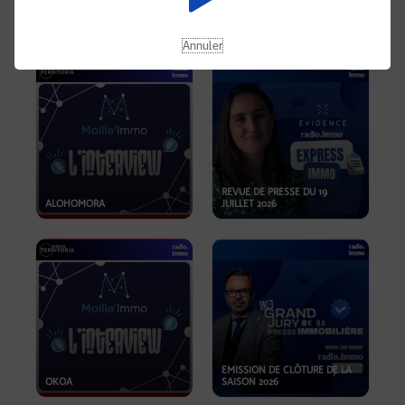
OPPORTUNITÉS… ET SI LE BON
PLAN SE TROUVAIT LÀ OÙ ON
EMISSION SPÉCIALE SIBCA
NE REGARDE PAS ASSEZ ?
2026
Annuler
REVUE DE PRESSE DU 19
ALOHOMORA
JUILLET 2026
EMISSION DE CLÔTURE DE LA
OKOA
SAISON 2026