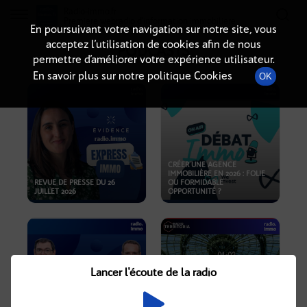
Radio-immo.fr
Premiere webradio d'information immobiliere
En poursuivant votre navigation sur notre site, vous
acceptez l’utilisation de cookies afin de nous
PODCASTS
permettre d’améliorer votre expérience utilisateur.
En savoir plus sur notre politique Cookies
OK
CRÉER UNE AGENCE
IMMOBILIÈRE EN 2026 : FOLIE
REVUE DE PRESSE DU 26
OU FORMIDABLE
JUILLET 2026
OPPORTUNITÉ ?
Lancer l'écoute de la radio
CRISE IMMOBILIÈRE, PRIX EN
BAISSE, NOUVELLES