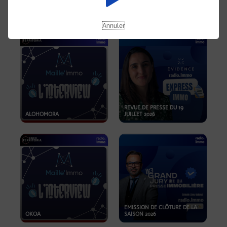
OPPORTUNITÉS… ET SI LE BON
PLAN SE TROUVAIT LÀ OÙ ON
EMISSION SPÉCIALE SIBCA
NE REGARDE PAS ASSEZ ?
2026
Annuler
REVUE DE PRESSE DU 19
ALOHOMORA
JUILLET 2026
EMISSION DE CLÔTURE DE LA
OKOA
SAISON 2026