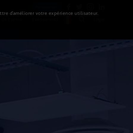
Newsletter
ttre d’améliorer votre expérience utilisateur.
 de l'immo
Evénements
Login