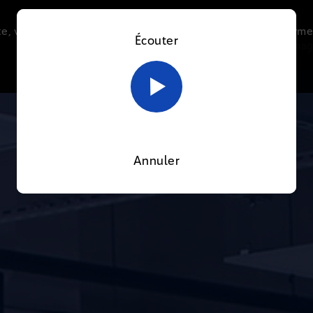
e, vous acceptez l’utilisation de cookies afin de nous perme
Écouter
Le direct
Thématiques
La radio
Le mag
En savoir plus sur notre politique Cookies
OK
Annuler