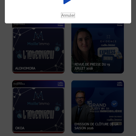
OPPORTUNITÉS… ET SI LE BON
PLAN SE TROUVAIT LÀ OÙ ON
EMISSION SPÉCIALE SIBCA
NE REGARDE PAS ASSEZ ?
2026
Annuler
REVUE DE PRESSE DU 19
ALOHOMORA
JUILLET 2026
EMISSION DE CLÔTURE DE LA
OKOA
SAISON 2026