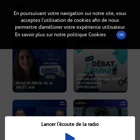
Radio-immo.fr
Premiere webradio d'information immobiliere
En poursuivant votre navigation sur notre site, vous
acceptez l’utilisation de cookies afin de nous
PODCASTS
permettre d’améliorer votre expérience utilisateur.
En savoir plus sur notre politique Cookies
OK
CRÉER UNE AGENCE
IMMOBILIÈRE EN 2026 : FOLIE
REVUE DE PRESSE DU 26
OU FORMIDABLE
JUILLET 2026
OPPORTUNITÉ ?
Lancer l'écoute de la radio
CRISE IMMOBILIÈRE, PRIX EN
BAISSE, NOUVELLES