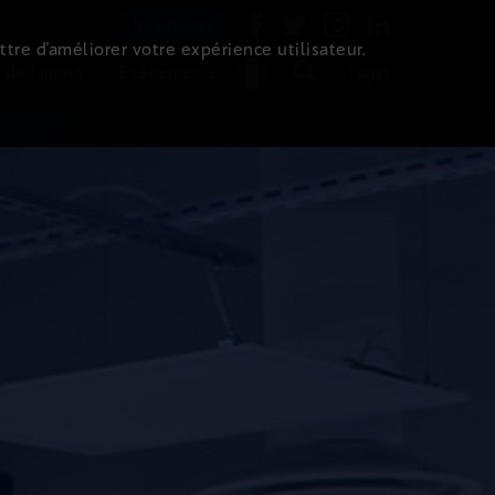
Newsletter
ttre d’améliorer votre expérience utilisateur.
 de l'immo
Evénements
Login