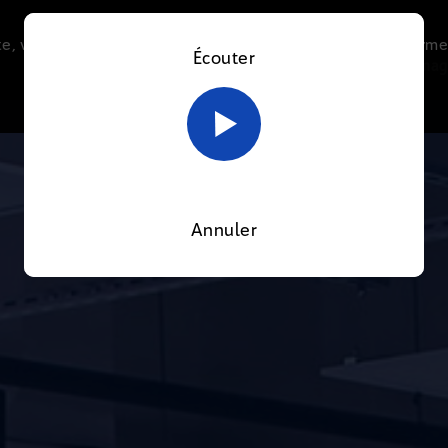
e, vous acceptez l’utilisation de cookies afin de nous perme
Écouter
Le direct
Thématiques
La radio
Le mag
En savoir plus sur notre politique Cookies
OK
Annuler