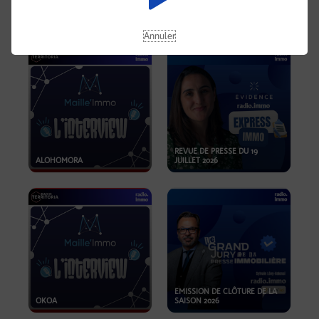
OPPORTUNITÉS… ET SI LE BON
PLAN SE TROUVAIT LÀ OÙ ON
EMISSION SPÉCIALE SIBCA
NE REGARDE PAS ASSEZ ?
2026
Annuler
REVUE DE PRESSE DU 19
ALOHOMORA
JUILLET 2026
EMISSION DE CLÔTURE DE LA
OKOA
SAISON 2026