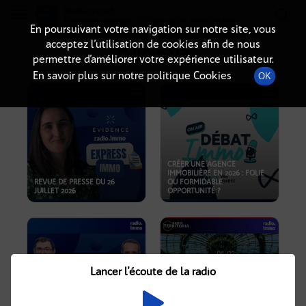
Radio-immo.fr
Premiere webradio d'information immobiliere
En poursuivant votre navigation sur notre site, vous
acceptez l’utilisation de cookies afin de nous
PODCASTS
permettre d’améliorer votre expérience utilisateur.
En savoir plus sur notre politique Cookies
OK
CRÉER UNE AGENCE
IMMOBILIÈRE EN 2026 : FOLIE
REVUE DE PRESSE DU 26
OU FORMIDABLE
JUILLET 2026
OPPORTUNITÉ ?
Lancer l'écoute de la radio
CRISE IMMOBILIÈRE, PRIX EN
BAISSE, NOUVELLES