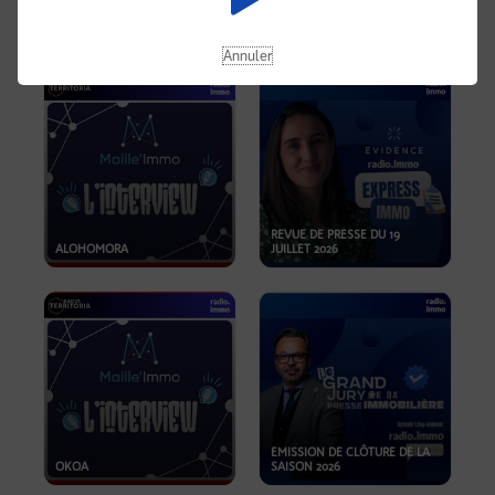
OPPORTUNITÉS… ET SI LE BON
PLAN SE TROUVAIT LÀ OÙ ON
EMISSION SPÉCIALE SIBCA
NE REGARDE PAS ASSEZ ?
2026
Annuler
REVUE DE PRESSE DU 19
ALOHOMORA
JUILLET 2026
EMISSION DE CLÔTURE DE LA
OKOA
SAISON 2026