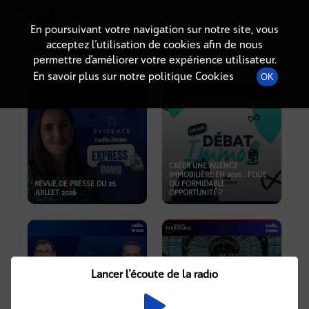
Radio-immo.fr
Premiere webradio d'information immobiliere
En poursuivant votre navigation sur notre site, vous
acceptez l’utilisation de cookies afin de nous
PODCASTS
permettre d’améliorer votre expérience utilisateur.
En savoir plus sur notre politique Cookies
OK
CRÉER UNE AGENCE
IMMOBILIÈRE EN 2026 : FOLIE
REVUE DE PRESSE DU 26
OU FORMIDABLE
JUILLET 2026
OPPORTUNITÉ ?
Lancer l'écoute de la radio
CRISE IMMOBILIÈRE, PRIX EN
BAISSE, NOUVELLES