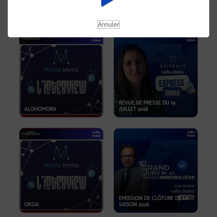
OPPORTUNITÉS… ET SI LE BON
PLAN SE TROUVAIT LÀ OÙ ON
EMISSION SPÉCIALE SIBCA
NE REGARDE PAS ASSEZ ?
2026
Annuler
REVUE DE PRESSE DU 19
ALOHOMORA
JUILLET 2026
EMISSION DE CLÔTURE DE LA
OKOA
SAISON 2026