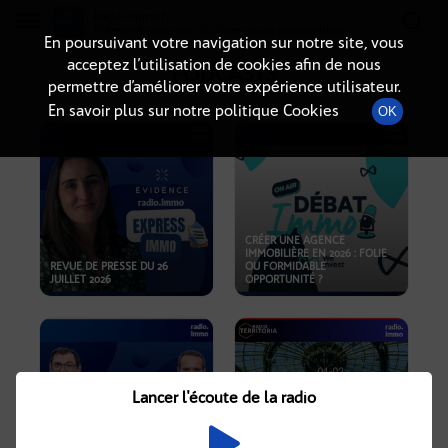
Radio-immo.fr
Premiere webradio d'information immobiliere
En poursuivant votre navigation sur notre site, vous
acceptez l’utilisation de cookies afin de nous
PODCASTS
permettre d’améliorer votre expérience utilisateur.
En savoir plus sur notre politique Cookies
OK
CRÉER UNE AGENCE
IMMOBILIÈRE EN 2026 : FOLIE
REVUE DE PRESSE DU 26
OU FORMIDABLE
JUILLET 2026
OPPORTUNITÉ ?
Lancer l'écoute de la radio
CRISE IMMOBILIÈRE, PRIX EN
BAISSE, NOUVELLES